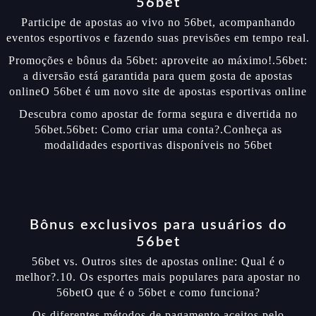
56bet
Participe de apostas ao vivo no 56bet, acompanhando
eventos esportivos e fazendo suas previsões em tempo real.
Promoções e bônus da 56bet: aproveite ao máximo!.56bet:
a diversão está garantida para quem gosta de apostas
onlineO 56bet é um novo site de apostas esportivas online
Descubra como apostar de forma segura e divertida no
56bet.56bet: Como criar uma conta?.Conheça as
modalidades esportivas disponíveis no 56bet
Bônus exclusivos para usuários do
56bet
56bet vs. Outros sites de apostas online: Qual é o
melhor?.10. Os esportes mais populares para apostar no
56betO que é o 56bet e como funciona?
Os diferentes métodos de pagamento aceitos pelo