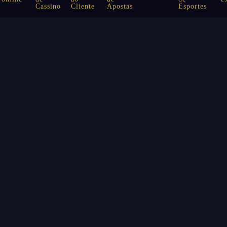
Cassino
Cliente
Apostas
Esportes